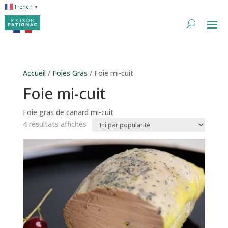
French
▼
Accueil
/
Foies Gras
/ Foie mi-cuit
Foie mi-cuit
Foie gras de canard mi-cuit
Trié
4 résultats affichés
par
popularité