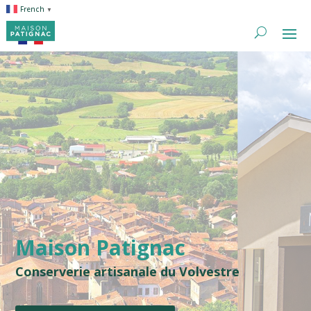
French
▼
Maison Patignac
Conserverie artisanale du Volvestre