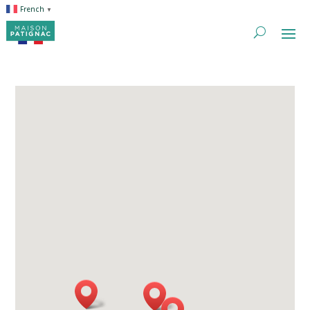
French
▼