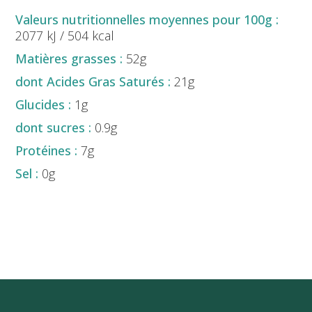
2077 kJ / 504 kcal
52g
21g
1g
0.9g
7g
0g