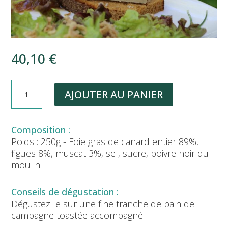
40,10
€
QUANTITÉ
AJOUTER AU PANIER
DE
FOIE
GRAS
MI-
Poids : 250g - Foie gras de canard entier 89%,
CUIT
figues 8%, muscat 3%, sel, sucre, poivre noir du
AUX
moulin.
FIGUES
(250G)
Dégustez le sur une fine tranche de pain de
campagne toastée accompagné.