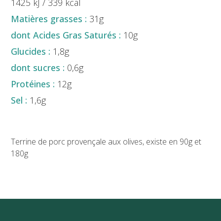
1425 kJ / 339 kcal
31g
10g
1,8g
0,6g
12g
1,6g
Terrine de porc provençale aux olives, existe en 90g et
180g