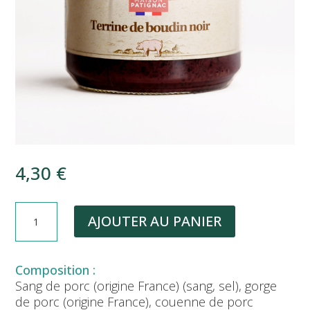
4,30
€
QUANTITÉ
AJOUTER AU PANIER
DE
TERRINE
DE
BOUDIN
Sang de porc (origine France) (sang, sel), gorge
NOIR
de porc (origine France), couenne de porc
(180G)