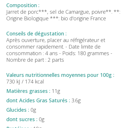
DANS
Jarret de porc***, sel de Camargue, poivre**. **:
SA
Origine Biologique ***: bio d'origine France
GELÉE
BIO
(180G)
Après ouverture, placer au réfrigérateur et
consommer rapidement. - Date limite de
consommation : 4 ans - Poids: 180 grammes -
Nombre de part : 2 parts
730 kJ / 174 kcal
11g
3.6g
0g
0g