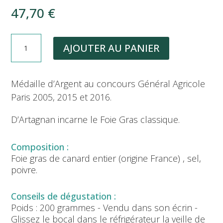
47,70
€
QUANTITÉ
AJOUTER AU PANIER
DE
D'ARTAGNAN
:
Médaille d’Argent au concours Général Agricole
FOIE
GRAS
Paris 2005, 2015 et 2016.
DE
CANARD
D’Artagnan incarne le Foie Gras classique.
ENTIER
NATURE
DANS
Foie gras de canard entier (origine France) , sel,
SON
poivre.
ÉCRIN
(200G)
Poids : 200 grammes - Vendu dans son écrin -
Glissez le bocal dans le réfrigérateur la veille de